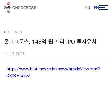
ONCOCROSS
KR
EN
BIOTIMES
온코크로스, 145억 원 프리 IPO 투자유치
11-15-2023
https://www.biotimes.co.kr/news/articleView.html?
idxno=12769