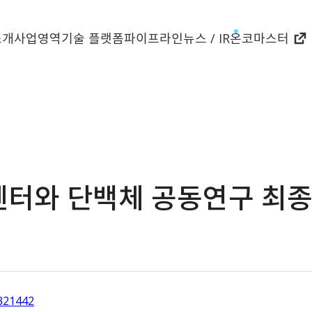
소개
사업영역
기술 플랫폼
파이프라인
뉴스 / IR
온코마스터
터와 단백체 공동연구 최종
5321442