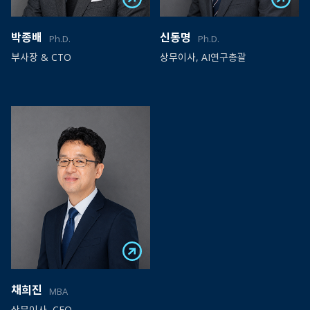
박종배
신동명
Ph.D.
Ph.D.
부사장 & CTO
상무이사, AI연구총괄
채희진
MBA
상무이사, CFO