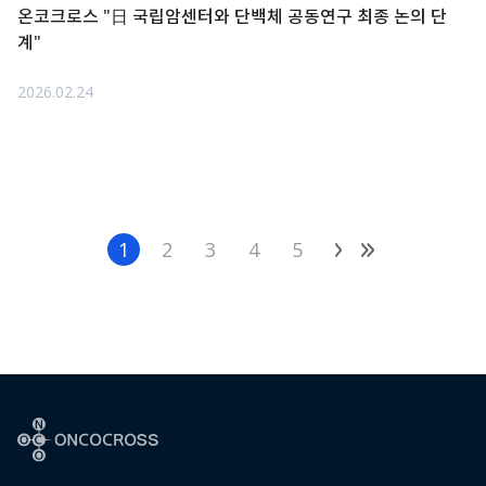
온코크로스 "日 국립암센터와 단백체 공동연구 최종 논의 단
계"
2026.02.24
1
2
3
4
5