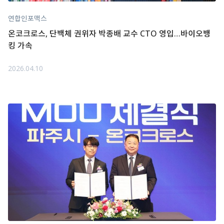
연합인포맥스
온코크로스, 단백체 권위자 박종배 교수 CTO 영입…바이오뱅
킹 가속
2026.04.10