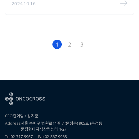
2024.10.16
1
2
3
CEO
김이랑 / 강지훈
Address
서울 송파구 법원로11길 7 (문정동) 905호 (문정동,
문정현대지식산업센터 1-2)
Tel
02-717-9967
Fax
02-867-9968