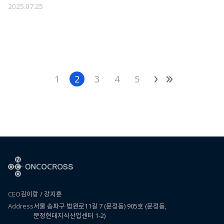
2025.07.25
1
2
3
4
5
CEO
김이랑 / 강지훈
Address
서울 송파구 법원로11길 7 (문정동) 905호 (문정동,
문정현대지식산업센터 1-2)