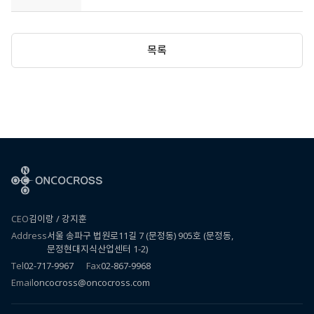
목록
CEO
김이랑 / 강지훈
Address
서울 송파구 법원로11길 7 (문정동) 905호 (문정동,
문정현대지식산업센터 1-2)
Tel
02-717-9967
Fax
02-867-9968
Email
oncocross@oncocross.com